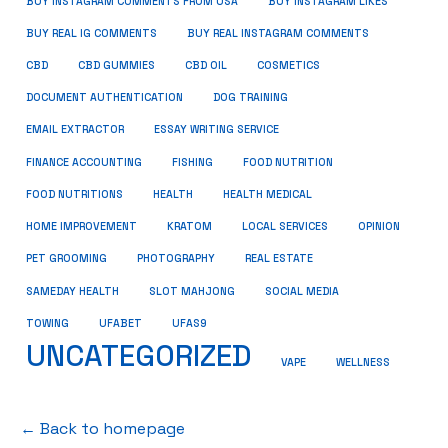
BUY INSTAGRAM COMMENTS FROM USA
BUY INSTAGRAM LIKES
BUY REAL IG COMMENTS
BUY REAL INSTAGRAM COMMENTS
CBD
CBD GUMMIES
CBD OIL
COSMETICS
DOCUMENT AUTHENTICATION
DOG TRAINING
EMAIL EXTRACTOR
ESSAY WRITING SERVICE
FISHING
FINANCE ACCOUNTING
FOOD NUTRITION
FOOD NUTRITIONS
HEALTH
HEALTH MEDICAL
HOME IMPROVEMENT
KRATOM
LOCAL SERVICES
OPINION
PET GROOMING
PHOTOGRAPHY
REAL ESTATE
SOCIAL MEDIA
SAMEDAY HEALTH
SLOT MAHJONG
TOWING
UFABET
UFAS9
UNCATEGORIZED
VAPE
WELLNESS
← Back to homepage