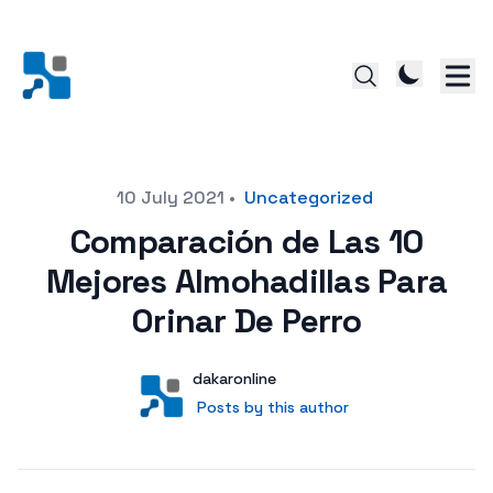
Posted on
10 July 2021
•
Uncategorized
Comparación de Las 10
Mejores Almohadillas Para
Orinar De Perro
Author
User
dakaronline
Posts by this author
Posts by this author